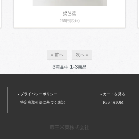
揚芭蕉
265円(税込)
« 前へ
次へ »
3
1-3
商品中
商品
プライバシーポリシー
カートを見る
特定商取引法に基づく表記
RSS
/
ATOM
蔵王米菓株式会社